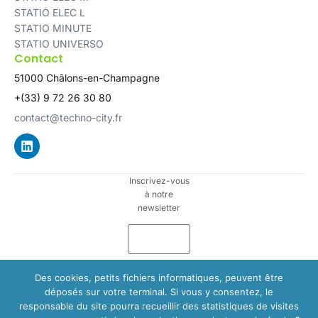
STATIO ELEC L
STATIO MINUTE
STATIO UNIVERSO
Contact
51000 Châlons-en-Champagne
+(33) 9 72 26 30 80
contact@techno-city.fr
Inscrivez-vous
à notre
newsletter
Des cookies, petits fichiers informatiques, peuvent être
déposés sur votre terminal. Si vous y consentez, le
responsable du site pourra recueillir des statistiques de visites